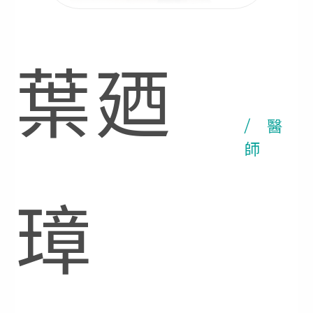
葉廼
/ 醫
師
璋