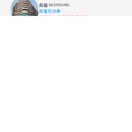
高雄
KAOHSIUNG
高雄信合美
祥順信合美診所/整形/醫美
高雄牙醫
KAOHSIUNG
高雄信合美牙醫
育康信合美牙醫[民生路]
屏東
PINGTUNG
屏東信合美
博晟信合美眼科附設醫美
本網禁止任何網路業者轉錄本網內容供人點閱。但以網路搜尋或超
連結方式至本網址直接點閱者，不在此限。
2025© Copyright All Rights Reserved
蘋果網頁設計