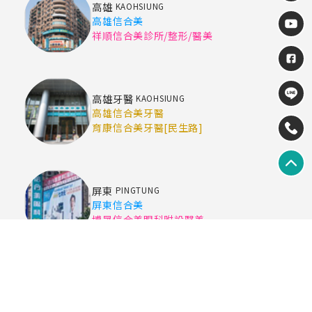
高雄
KAOHSIUNG
高雄信合美
祥順信合美診所/整形/醫美
高雄牙醫
KAOHSIUNG
高雄信合美牙醫
育康信合美牙醫[民生路]
屏東
PINGTUNG
屏東信合美
博晟信合美眼科附設醫美
本網禁止任何網路業者轉錄本網內容供人點閱。但以網路搜尋或超
連結方式至本網址直接點閱者，不在此限。
2025© Copyright All Rights Reserved
蘋果網頁設計