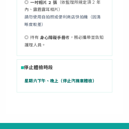
◎
（依監理所規定須 2 年
一吋相片 2 張
內、露眉露耳相片）
請勿使用自拍照或便利商店快拍機（因清
晰度較差）
◎ 持有
者，務必攜帶並告知
身心障礙手冊
護理人員。
停止體檢時段
星期六下午、晚上（停止汽機車體檢）