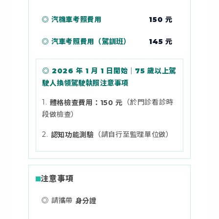
◎ 汽機車考照費用
150 元
◎ 汽車考照費用（駕訓班）
145 元
◎ 2026 年 1 月 1 日開始｜75 歲以上駕
駛人換領駕駛執照注意事項
1.
（於門診看診時
體格檢查費用：150 元
段做檢查）
2.
（請自行至監理單位做）
認知功能測驗
注意事項
◎ 請攜帶
身分證