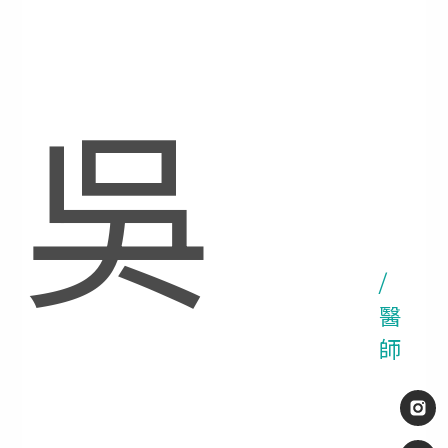
吳
/
醫
師