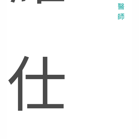
醫
師
仕