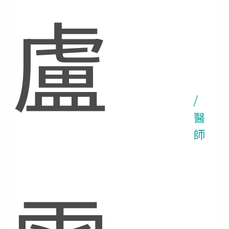
盧
/
醫
師