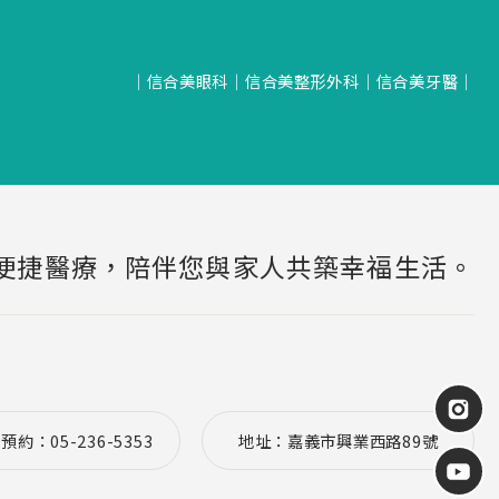
│
信合美眼科
│
信合美整形外科
│
信合美牙醫
│
便捷醫療，陪伴您與家人共築幸福生活。
約：05-236-5353
地址：嘉義市興業西路89號